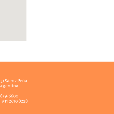
675) Sáenz Peña
Argentina
4859-6600
9 11 2610 8228