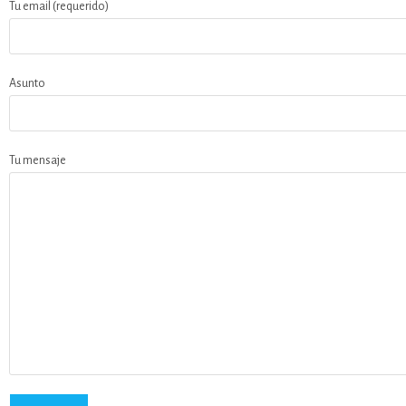
Tu email (requerido)
Asunto
Tu mensaje