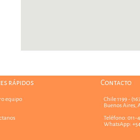
es rápidos
Contacto
ro equipo
Chile 1199 - (1
Buenos Aires, 
ctanos
Teléfono: 011-
WhatsApp: +54 