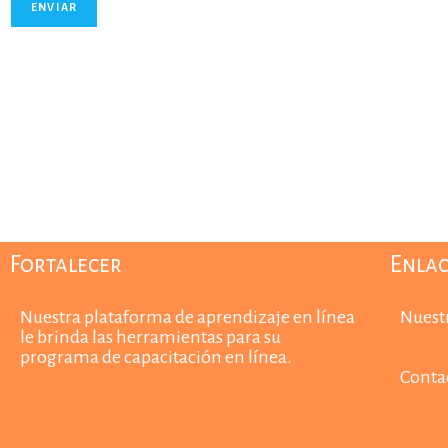
Fortalecer
Enlac
Nuestra plataforma de aprendizaje en línea
Nuest
le brinda las herramientas para su
programa de capacitación en línea.
Conta